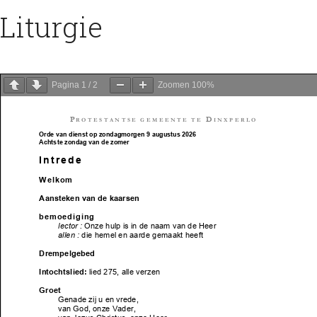
Liturgie
Pagina
1
/
2
Zoomen
100%