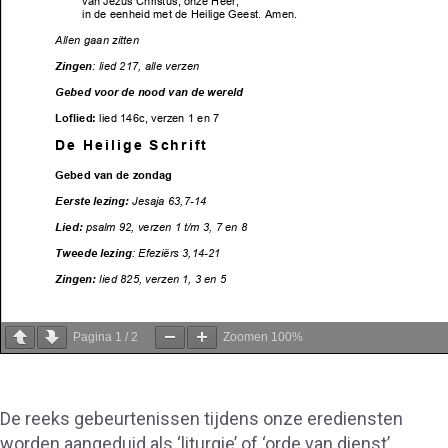
Pagina
1
/
2
Zoomen
100%
De reeks gebeurtenissen tijdens onze erediensten
worden aangeduid als ‘liturgie’ of ‘orde van dienst’,